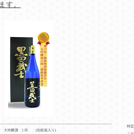
ます。
特定
 大吟醸酒 1.8L (化粧箱入り)
この