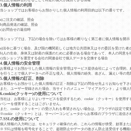
h)上記を組み合わせることで特定の個人が識別できる情報
3.個人情報の利用
当ショップではお客様からお預かりした個人情報の利用目的は以下の通りです。
a)ご注文の確認、照会
b)商品発送の確認、照会
c)お問合せの返信時
当ショップでは、下記の場合を除いてはお客様の断りなく第三者に個人情報を開示
a)法令に基づく場合、及び国の機関若しくは地方公共団体又はその委託を受けた者
b)人の生命、身体又は財産の保護のために必要がある場合であって、本人の同意を
c)当ショップを運営する会社の関連会社で個人データを交換する場合
4.個人情報の安全管理
お客様よりお預かりした個人情報の安全管理はサービス提供会社によって合理的、
を行うことで個人データへの不正な侵入、個人情報の紛失、改ざん、漏えい等の危
5.個人情報の訂正、削除
お客様からお預かりした個人情報の訂正・削除は下記の問合せ先よりお知らせ下さ
また、ユーザー登録された場合、当サイトのメニュー「マイアカウント」より個人
6.cookie(クッキー)の使用について
当社は、お客様によりよいサービスを提供するため、cookie （クッキー）を使
バシーを侵害することはございません。
また、cookie （クッキー）の受け入れを希望されない場合は、ブラウザの設定で
※cookie （クッキー）とは、サーバーコンピュータからお客様のブラウザに送
7.SSLの使用について
個人情報の入力時には、セキュリティ確保のため、これらの情報が傍受、妨害または改ざんされ
※ SSLは情報を暗号化することで、盗聴防止やデータの改ざん防止送受信する機