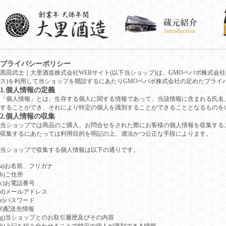
プライバシーポリシー
黒田武士｜大里酒造株式会社WEBサイト(以下当ショップ)は、
GMOペパボ株式会社
ス)を利用して当ショップを開設するにあたりGMOペパボ株式会社の定めた
プライ
1.個人情報の定義
「個人情報」とは、生存する個人に関する情報であって、当該情報に含まれる氏名
することができ、それにより特定の個人を識別することができることとなるものを
2.個人情報の収集
当ショップでは商品のご購入、お問合せをされた際にお客様の個人情報を収集する
収集するにあたっては利用目的を明記の上、適法かつ公正な手段によります。
当ショップで収集する個人情報は以下の通りです。
a)お名前、フリガナ
b)ご住所
c)お電話番号
d)メールアドレス
e)パスワード
f)配送先情報
g)当ショップとのお取引履歴及びその内容